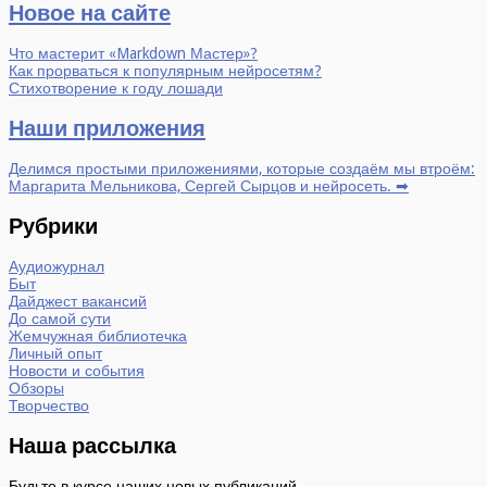
Новое на сайте
Что мастерит «Markdown Мастер»?
Как прорваться к популярным нейросетям?
Стихотворение к году лошади
Наши приложения
Делимся простыми приложениями, которые создаём мы втроём:
Маргарита Мельникова, Сергей Сырцов и нейросеть. ➡
Рубрики
Аудиожурнал
Быт
Дайджест вакансий
До самой сути
Жемчужная библиотечка
Личный опыт
Новости и события
Обзоры
Творчество
Наша рассылка
Будьте в курсе наших новых публикаций.