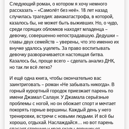
Следующий роман, о котором я хочу немного
рассказать – «Самолёт без неё». 18 лет назад
случилась трагедия: авиакатастрофа, в которой,
казалось бы, не может быть выживших. Но, о чудо,
среди горящих обломков находят младенца –
девочку, совершенно непострадавшую. Дедушки –
главы двух семейств – уверены, что это именно их
внучке удалось уцелеть. За право воспитывать
девочку разворачивается настоящая битва.
Казалось бы, проще всего – сделать анализ ДНК,
но так ли всё легко?
И ещё одна книга, чтобы окончательно вас
заинтриговать – роман «Не забывать никогда». В
горный курортный городок приезжает парень по
имени Джамал Салауи. У Джамала серьёзные
проблемы с ногой, но он обожает спорт и мечтает
покорять горные вершины. Каждый день у него
тренировки, встречи с новыми людьми. И всё бы
хорошо, отдыхай. Наслаждайся… но вот парень
спасает стоящую у края скалы девушку от