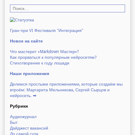
Н
а
й
т
и
Гран-при VI Фестиваля "Интеграция"
Новое на сайте
н
а
Что мастерит «Markdown Мастер»?
Как прорваться к популярным нейросетям?
с
Стихотворение к году лошади
а
й
Наши приложения
т
е
Делимся простыми приложениями, которые создаём мы
:
втроём: Маргарита Мельникова, Сергей Сырцов и
нейросеть. ➡
Рубрики
Аудиожурнал
Быт
Дайджест вакансий
До самой сути