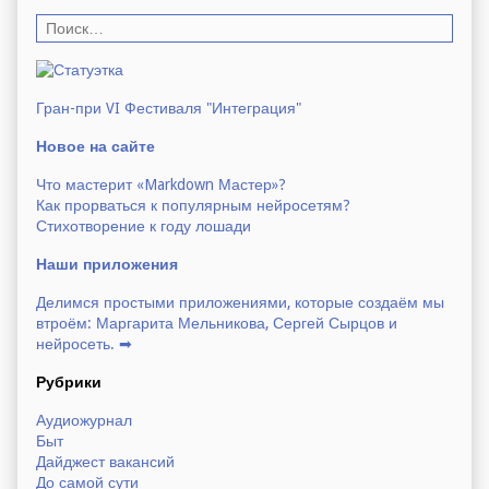
Н
а
й
т
и
Гран-при VI Фестиваля "Интеграция"
Новое на сайте
н
а
Что мастерит «Markdown Мастер»?
Как прорваться к популярным нейросетям?
с
Стихотворение к году лошади
а
й
Наши приложения
т
е
Делимся простыми приложениями, которые создаём мы
:
втроём: Маргарита Мельникова, Сергей Сырцов и
нейросеть. ➡
Рубрики
Аудиожурнал
Быт
Дайджест вакансий
До самой сути