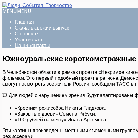
MENU
MENU
Главная
Скачать свежий выпуск
О проекте
Участвовать
Наши контакты
Южноуральские короткометражные 
В Челябинской области в рамках проекта «Незримое кин
фильмам. Это первый подобный проект в регионе. Демонст
смогут посмотреть все жители России, сообщили ТАСС в п
🎞 Для людей с нарушением зрения будут адаптированы 
«Крестик» режиссёра Никиты Гладкова,
«Закрытые двери» Семёна Рябухи,
«100 рублей на мечту» Ивана Артемова.
Эти картины произведены местными съемочными группам
режиссёрами.