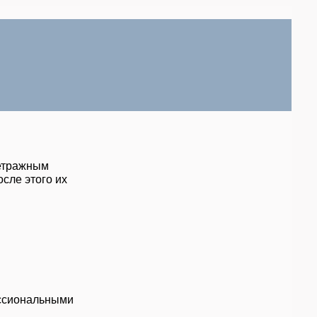
метражным
сле этого их
ессиональными