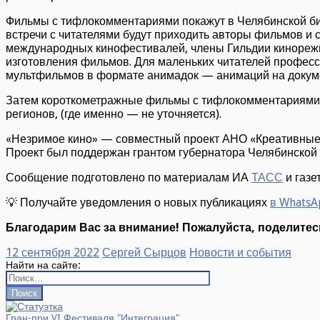
Фильмы с тифлокомментариями покажут в Челябинской биб
встречи с читателями будут приходить авторы фильмов и
международных кинофестивалей, члены Гильдии кинорежи
изготовления фильмов. Для маленьких читателей профес
мультфильмов в формате анимадок — анимаций на докум
Затем короткометражные фильмы с тифлокомментариями бу
регионов, (где именно — не уточняется).
«Незримое кино» — совместный проект АНО «Креативные 
Проект был поддержан грантом губернатора Челябинской 
Сообщение подготовлено по материалам ИА
ТАСС
и газ
💡 Получайте уведомления о новых публикациях
в WhatsA
Благодарим Вас за внимание! Пожалуйста, поделитесь
12 сентября 2022
Сергей Сырцов
Новости и события
Найти на сайте:
Гран-при VI Фестиваля "Интеграция"