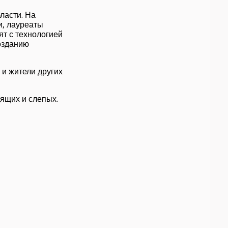
ласти. На
и, лауреаты
т с технологией
озданию
и жители других
ящих и слепых.