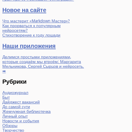
Новое на сайте
Что мастерит «Markdown Мастер»?
Как прорваться к популярным
нейросетям?
Стихотворение к году лошади
Наши приложения
Делимся простыми приложениями,
которые создаём мы втроём: Маргарита
Мельникова, Сергей Сырцов и нейросеть.
➡
Рубрики
Аудиожурнал
Быт
Дайджест вакансий
До самой сути
Жемчужная библиотечка
Личный опыт
Новости и события
Обзоры
Творчество