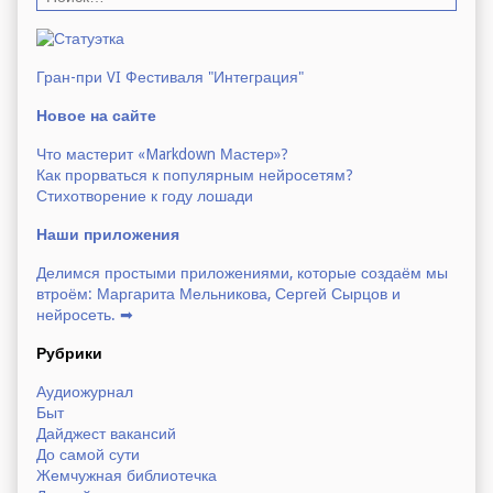
а
й
т
и
Гран-при VI Фестиваля "Интеграция"
Новое на сайте
н
а
Что мастерит «Markdown Мастер»?
Как прорваться к популярным нейросетям?
с
Стихотворение к году лошади
а
й
Наши приложения
т
е
Делимся простыми приложениями, которые создаём мы
:
втроём: Маргарита Мельникова, Сергей Сырцов и
нейросеть. ➡
Рубрики
Аудиожурнал
Быт
Дайджест вакансий
До самой сути
Жемчужная библиотечка