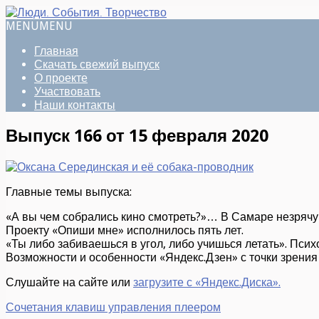
MENU
MENU
Главная
Скачать свежий выпуск
О проекте
Участвовать
Наши контакты
Выпуск 166 от 15 февраля 2020
Главные темы выпуска:
«А вы чем собрались кино смотреть?»… В Самаре незрячую
Проекту «Опиши мне» исполнилось пять лет.
«Ты либо забиваешься в угол, либо учишься летать». Псих
Возможности и особенности «Яндекс.Дзен» с точки зрения
Слушайте на сайте или
загрузите с «Яндекс.Диска».
Сочетания клавиш управления плеером