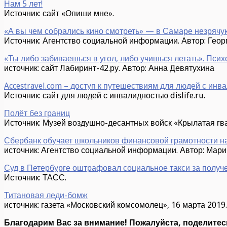
Нам 5 лет!
Источник: сайт «Опиши мне».
«А вы чем собрались кино смотреть» — в Самаре незрячую
Источник: Агентство социальной информации. Автор: Геор
«Ты либо забиваешься в угол, либо учишься летать». Пси
источник: сайт Лабиринт-42.ру. Автор: Анна Девятухина
Accestravel.com – доступ к путешествиям для людей с инв
Источник: сайт для людей с инвалидностью dislife.ru.
Полёт без границ
Источник: Музей воздушно-десантных войск «Крылатая гв
Сбербанк обучает школьников финансовой грамотности н
источник: Агентство социальной информации. Автор: Мар
Суд в Петербурге оштрафовал социальное такси за пол
Источник: ТАСС.
Титановая леди-бомж
источник: газета «Московский комсомолец», 16 марта 2019
Благодарим Вас за внимание! Пожалуйста, поделитесь