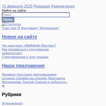
15 февраля 2020
Редакция
Аудиожурнал
Найти на сайте:
Гран-при VI Фестиваля "Интеграция"
Новое на сайте
Что мастерит «Markdown Мастер»?
Как прорваться к популярным
нейросетям?
Стихотворение к году лошади
Наши приложения
Делимся простыми приложениями,
которые создаём мы втроём: Маргарита
Мельникова, Сергей Сырцов и нейросеть.
➡
Рубрики
Аудиожурнал