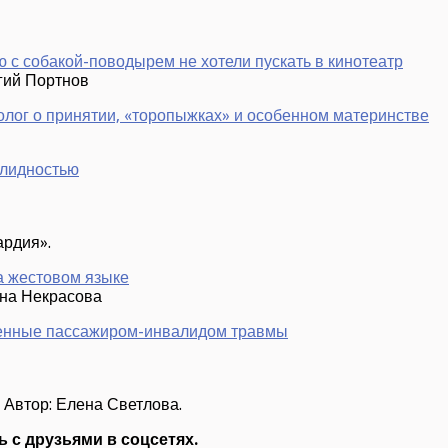
 с собакой-поводырем не хотели пускать в кинотеатр
гий Портнов
холог о принятии, «торопыжках» и особенном материнстве
алидностью
ардия».
а жестовом языке
ина Некрасова
ученные пассажиром-инвалидом травмы
. Автор: Елена Светлова.
 с друзьями в соцсетях.