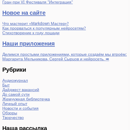
Гран-при VI Фестиваля "Интеграция"
Новое на сайте
Что мастерит «Markdown Мастер»?
Как прорваться к популярным нейросетям?
Стихотворение к году лошади
Наши приложения
Делимся простыми приложениями, которые создаём мы втроём:
Маргарита Мельникова, Сергей Сырцов и нейросеть. ➡
Рубрики
Аудиожурнал
Быт
Дайджест вакансий
До самой сути
Жемчужная библиотечка
Личный опыт
Новости и события
Обзоры
Творчество
Наша рассылка