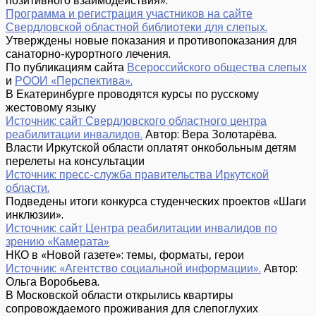
позитивного взаимодействия».
Программа и регистрация участников на сайте
Свердловской областной библиотеки для слепых.
Утверждены новые показания и противопоказания для
санаторно-курортного лечения.
По публикациям сайта
Всероссийского общества слепых
и
РООИ «Перспектива».
В Екатеринбурге проводятся курсы по русскому
жестовому языку
Источник: сайт Свердловского областного центра
реабилитации инвалидов.
Автор: Вера Золотарёва.
Власти Иркутской области оплатят онкобольным детям
перелеты на консультации
Источник: пресс-служба правительства Иркутской
области.
Подведены итоги конкурса студенческих проектов «Шаги
инклюзии».
Источник: сайт Центра реабилитации инвалидов по
зрению «Камерата»
НКО в «Новой газете»: темы, форматы, герои
Источник: «Агентство социальной информации».
Автор:
Ольга Воробьева.
В Московской области открылись квартиры
сопровождаемого проживания для слепоглухих