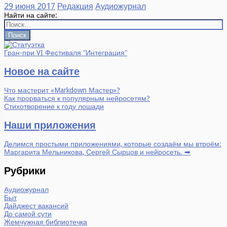
29 июня 2017
Редакция
Аудиожурнал
Найти на сайте:
Гран-при VI Фестиваля "Интеграция"
Новое на сайте
Что мастерит «Markdown Мастер»?
Как прорваться к популярным нейросетям?
Стихотворение к году лошади
Наши приложения
Делимся простыми приложениями, которые создаём мы втроём:
Маргарита Мельникова, Сергей Сырцов и нейросеть. ➡
Рубрики
Аудиожурнал
Быт
Дайджест вакансий
До самой сути
Жемчужная библиотечка